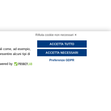
Rifiuta cookie non necessari ✕
ACCETTA TUTTO
onali come, ad esempio,
ACCETTA NECESSARI
nsentire alcuni tipi di
Preferenze GDPR
wered by
Camere
Economy