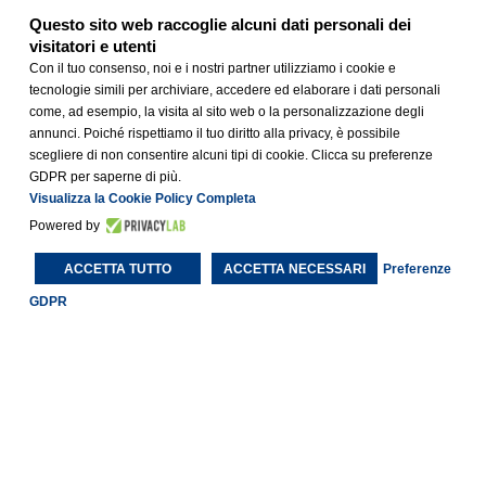
Questo sito web raccoglie alcuni dati personali dei
visitatori e utenti
Con il tuo consenso, noi e i nostri partner utilizziamo i cookie e
tecnologie simili per archiviare, accedere ed elaborare i dati personali
come, ad esempio, la visita al sito web o la personalizzazione degli
annunci. Poiché rispettiamo il tuo diritto alla privacy, è possibile
scegliere di non consentire alcuni tipi di cookie. Clicca su preferenze
GDPR per saperne di più.
Visualizza la Cookie Policy Completa
Powered by
BUSINESS HOTEL
ACCETTA TUTTO
ACCETTA NECESSARI
Preferenze
GDPR