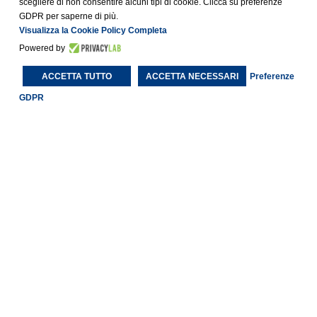
scegliere di non consentire alcuni tipi di cookie. Clicca su preferenze
GDPR per saperne di più.
LONG STAY
Visualizza la Cookie Policy Completa
Powered by
ACCETTA TUTTO
ACCETTA NECESSARI
Preferenze
GDPR
Each BWH® Hotels property is independently owned and
operated.
®
Bestwestern.it
–
BW Rewards
Contatti
Largo Domenico De Dominicis, 4 – 00159 – Roma (RM)
Email:
[email protected]