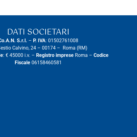
DATI SOCIETARI
Co.A.N. S.r.l.
–
P. IVA
: 01502761008
Sestio Calvino, 24 – 00174 – Roma (RM)
le
: € 45000 i.v. –
Registro imprese
Roma –
Codice
Fiscale
06158460581