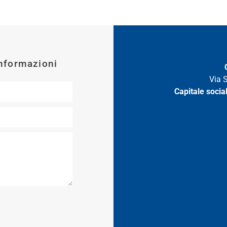
informazioni
Via 
Capitale socia